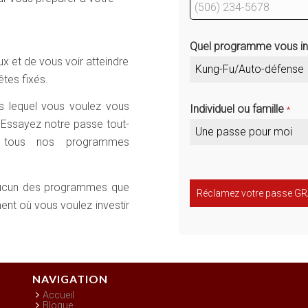
Quel programme vous i
ux et de vous voir atteindre
Kung-Fu/Auto-défense
êtes fixés.
s lequel vous voulez vous
Individuel ou famille
*
 Essayez notre passe tout-
Une passe pour moi
s tous nos programmes
aucun des programmes que
Réclamez votre passe GR
nt où vous voulez investir
NAVIGATION
Accueil
Blogue