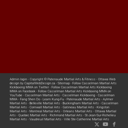
Admin login
- Copyright ©
Patenaude Martial Arts & Fitness
-
Ottawa Web
design
by
CapitalWebDesign.ca
-
Sitemap
-
Follow Casselman Martial Arts
Kickboxing MMA on Twitter
-
Follow Casselman Martial Arts Kickboxing
MMA on Facebook
-
Follow Casselman Martial Arts Kickboxing MMA on
YouTube
-
Casselman Martial Arts
-
Casselman Kickboxing
-
Casselman
MMA
-
Fang Shen Do
-
Learn Kung-Fu
-
Patenaude Martial Arts
-
Aylmer
Martial Arts
-
Belleville Martial Arts
-
Buckingham Martial Arts
-
Casselman
Martial Arts
-
Cornwall Martial Arts
-
Gatineau Martial Arts
-
Kingston
Martial Arts
-
Montreal Martial Arts
-
Orleans Martial Arts
-
Ottawa Martial
Arts
-
Quebec Martial Arts
-
Richmond Martial Arts
-
St-Jean-Sur-Richelieu
Martial Arts
-
Vaudreuil Martial Arts
-
Ville Ste-Catherine Martial Arts