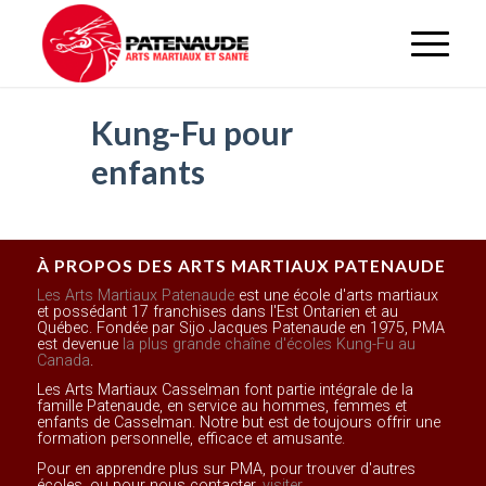
Kung-Fu pour
enfants
À PROPOS DES ARTS MARTIAUX PATENAUDE
Les Arts Martiaux Patenaude
est une école d'arts martiaux
et possédant 17 franchises dans l'Est Ontarien et au
Québec. Fondée par Sijo Jacques Patenaude en 1975, PMA
est devenue
la plus grande chaîne d'écoles Kung-Fu au
Canada
.
Les Arts Martiaux Casselman font partie intégrale de la
famille Patenaude, en service au hommes, femmes et
enfants de Casselman. Notre but est de toujours offrir une
formation personnelle, efficace et amusante.
Pour en apprendre plus sur PMA, pour trouver d'autres
écoles, ou pour nous contacter,
visiter