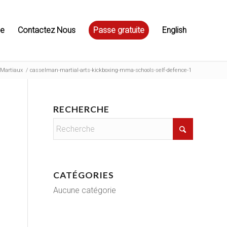
ue
Contactez Nous
Passe gratuite
English
 Martiaux
/
casselman-martial-arts-kickboxing-mma-schools-self-defence-1
RECHERCHE
CATÉGORIES
Aucune catégorie